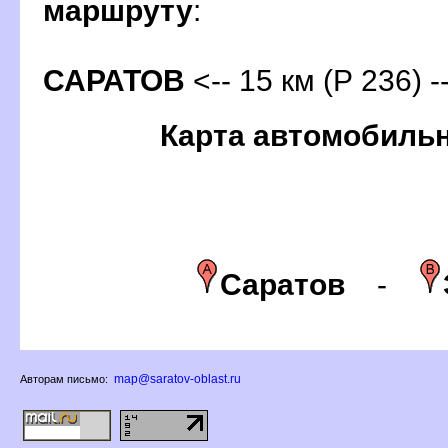
маршруту
:
САРАТО
<-- 15 км (Р 236) 
Карта автомобиль
Сарато
-
map@saratov-oblast.ru
Авторам письмо: