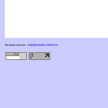
map@saratov-oblast.ru
Авторам письмо: