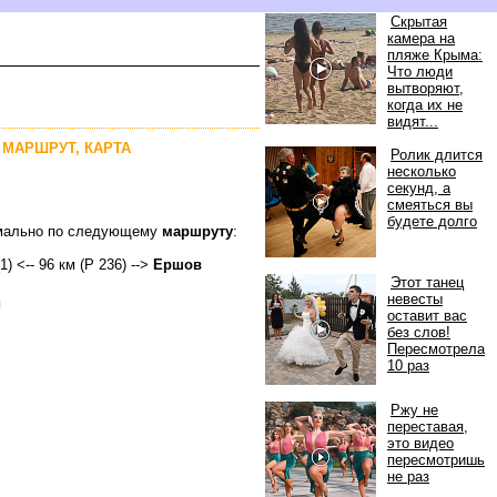
Скрытая
камера на
пляже Крыма:
Что люди
ытворяют,
когда их не
идят...
, МАРШРУТ, КАРТА
Ролик длится
несколько
секунд, а
смеяться вы
удете долго
тимально по следующему
маршруту
:
1) <-- 96 км (Р 236) -->
Ершо
Этот танец
невесты
и
оставит вас
ез слов!
Пересмотрела
10 раз
Ржу не
переставая,
это видео
пересмотришь
не раз