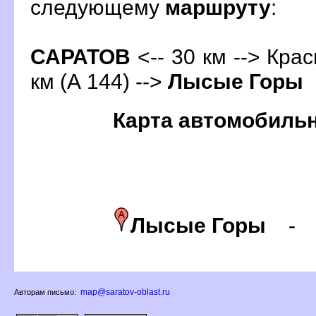
следующему
маршруту
:
САРАТО
<-- 30 км --> Кра
км (А 144) -->
Лысые Горы
Карта автомобиль
Лысые Горы
map@saratov-oblast.ru
Авторам письмо: