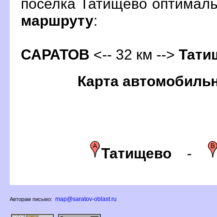
поселка Татищево оптимал
маршруту
:
САРАТО
<-- 32 км -->
Тати
Карта автомобиль
Татищево
-
map@saratov-oblast.ru
Авторам письмо: