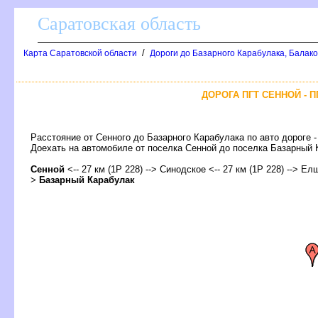
Саратовская область
/
Карта Саратовской области
Дороги до Базарного Карабулака, Балак
ДОРОГА ПГТ СЕННОЙ - 
Расстояние от Сенного до Базарного Карабулака по авто дороге 
Доехать на автомобиле от поселка Сенной до поселка Базарны
Сенной
<-- 27 км (1Р 228) --> Синодское <-- 27 км (1Р 228) --> Елш
>
Базарный Карабулак