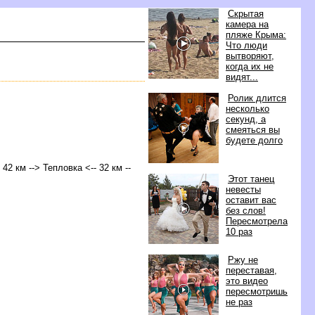
Скрытая
камера на
пляже Крыма:
Что люди
ытворяют,
когда их не
идят...
Ролик длится
несколько
секунд, а
смеяться вы
удете долго
42 км --> Тепловка <-- 32 км --
Этот танец
невесты
оставит вас
ез слов!
Пересмотрела
10 раз
Ржу не
переставая,
это видео
пересмотришь
не раз