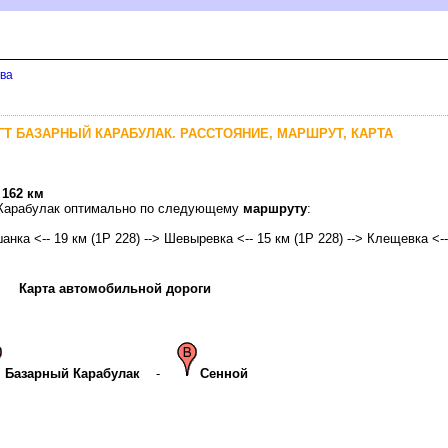
ова
ПГТ БАЗАРНЫЙ КАРАБУЛАК. РАССТОЯНИЕ, МАРШРУТ, КАРТА
-
162 км
й Карабулак оптимально по следующему
маршруту
:
анка <-- 19 км (1Р 228) --> Шевыревка <-- 15 км (1Р 228) --> Клещевка <-- 
Карта автомобильной дороги
Базарный Карабулак
-
Сенной