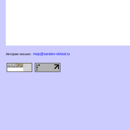
map@saratov-oblast.ru
Авторам письмо: