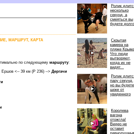
Ролик длитс
несколько
секунд, а
смеяться вы
удете долг
НИЕ, МАРШРУТ, КАРТА
Скрытая
камера на
пляже Крыма
Что люди
ытворяют,
 оптимально по следующему
маршруту
:
когда их не
идят...
> Ершов <-- 39 км (Р 236) -->
Дергачи
Ролик длитс
пару секунд,
ги
но вы буде
шоке от
увиденного
и
Королева
агона
отожгла!
идео не
оставит
равнодушны