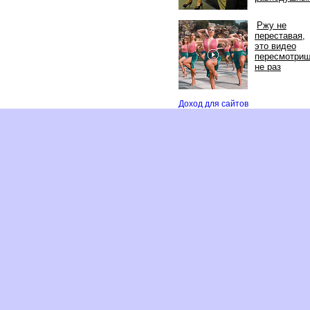
Ржу не
переставая,
это видео
пересмотри
не раз
Доход для сайто