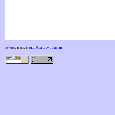
map@saratov-oblast.ru
Авторам письмо: