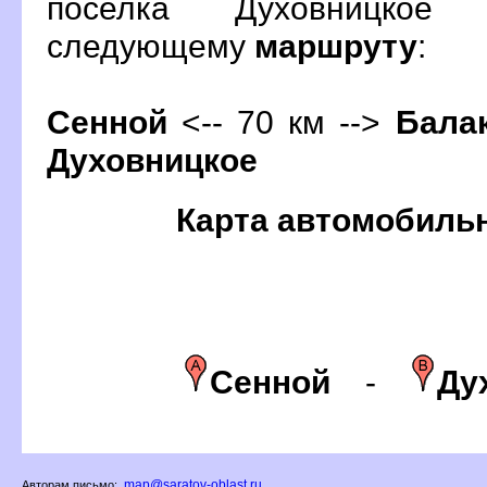
поселка Духовницкое
следующему
маршруту
:
Сенной
<-- 70 км -->
Бала
Духовницкое
Карта автомобиль
Сенной
-
Ду
map@saratov-oblast.ru
Авторам письмо: