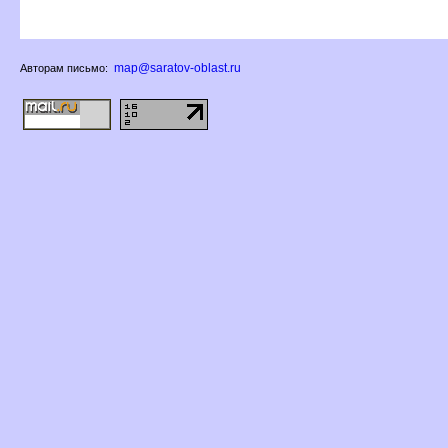
map@saratov-oblast.ru
Авторам письмо: