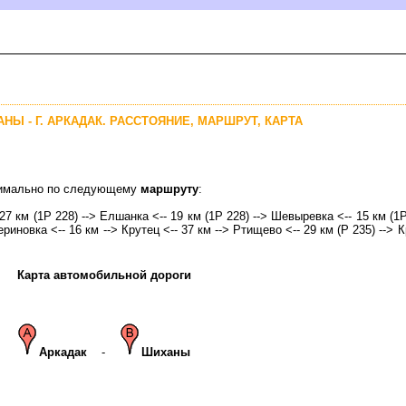
АНЫ - Г. АРКАДАК. РАССТОЯНИЕ, МАРШРУТ, КАРТА
птимально по следующему
маршруту
:
 27 км (1Р 228) --> Елшанка <-- 19 км (1Р 228) --> Шевыревка <-- 15 км (1Р
ериновка <-- 16 км --> Крутец <-- 37 км --> Ртищево <-- 29 км (Р 235) --> 
Карта автомобильной дороги
Аркадак
-
Шиханы