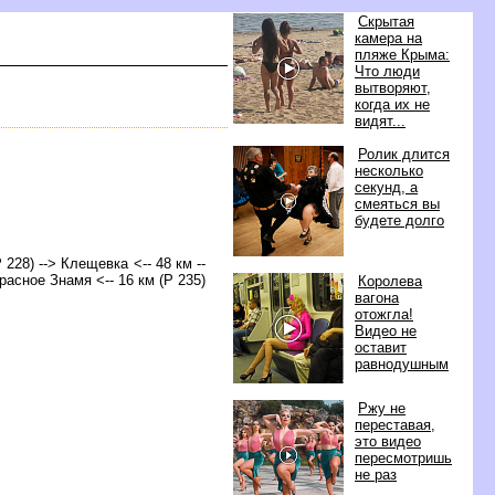
Скрытая
камера на
пляже Крыма:
Что люди
ытворяют,
когда их не
идят...
Ролик длится
несколько
секунд, а
смеяться вы
удете долго
 228) --> Клещевка <-- 48 км --
Красное Знамя <-- 16 км (Р 235)
Королева
агона
отожгла!
идео не
оставит
равнодушным
Ржу не
переставая,
это видео
пересмотришь
не раз