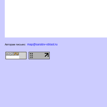
map@saratov-oblast.ru
Авторам письмо: