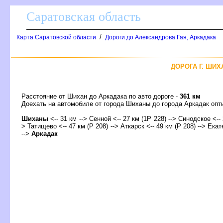
Саратовская область
/
Карта Саратовской области
Дороги до Александрова Гая, Аркадака
ДОРОГА Г. ШИХ
Расстояние от Шихан до Аркадака по авто дороге -
361 км
Доехать на автомобиле от города Шиханы до города Аркадак о
Шиханы
<-- 31 км --> Сенной <-- 27 км (1Р 228) --> Синодское <--
> Татищево <-- 47 км (Р 208) --> Аткарск <-- 49 км (Р 208) --> Екат
-->
Аркадак