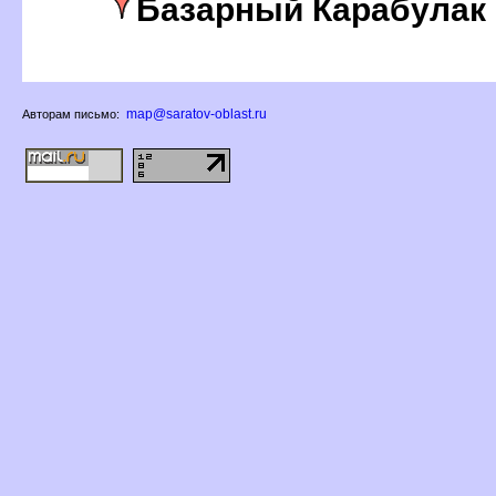
Базарный Карабулак
map@saratov-oblast.ru
Авторам письмо: