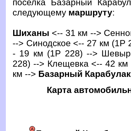
поселка Базарный Карабул
следующему
маршруту
:
Шиханы
<-- 31 км --> Сенно
--> Синодское <-- 27 км (1Р 
- 19 км (1Р 228) --> Шевыр
228) --> Клещевка <-- 42 км 
км -->
Базарный Карабулак
Карта автомобиль