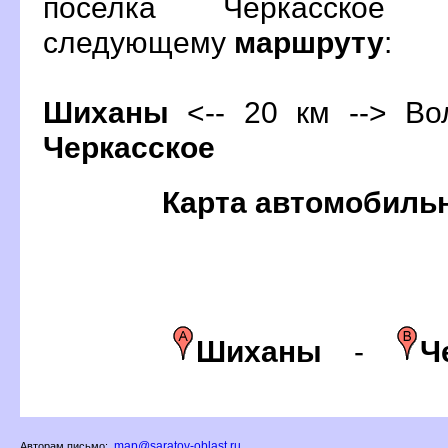
поселка Черкасское 
следующему
маршруту
:
Шиханы
<-- 20 км -->
ол
Черкасское
Карта автомобиль
Шиханы
-
Ч
map@saratov-oblast.ru
Авторам письмо: