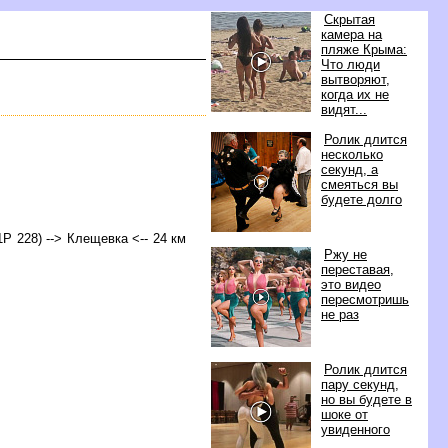
Скрытая
камера на
пляже Крыма:
Что люди
ытворяют,
когда их не
идят...
Ролик длится
несколько
секунд, а
смеяться вы
удете долго
(1Р 228) --> Клещевка <-- 24 км
Ржу не
переставая,
это видео
пересмотришь
не раз
Ролик длится
пару секунд,
но вы будете
шоке от
увиденного