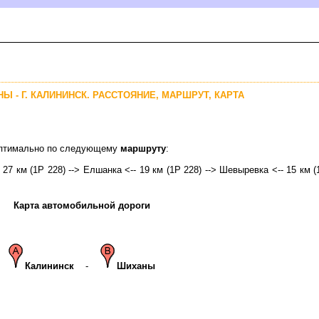
НЫ - Г. КАЛИНИНСК. РАССТОЯНИЕ, МАРШРУТ, КАРТА
 оптимально по следующему
маршруту
:
- 27 км (1Р 228) --> Елшанка <-- 19 км (1Р 228) --> Шевыревка <-- 15 км 
Карта автомобильной дороги
Калининск
-
Шиханы