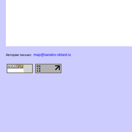
map@saratov-oblast.ru
Авторам письмо: