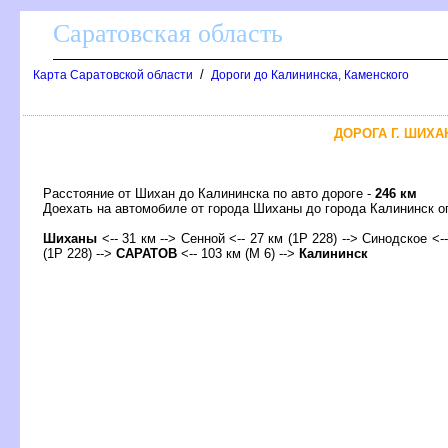
Саратовская область
/
Карта Саратовской области
Дороги до Калининска, Каменского
ДОРОГА Г. ШИХА
Расстояние от Шихан до Калининска по авто дороге -
246 км
Доехать на автомобиле от города Шиханы до города Калининск
Шиханы
<-- 31 км --> Сенной <-- 27 км (1Р 228) --> Синодское <-
(1Р 228) -->
САРАТО
<-- 103 км (М 6) -->
Калининск