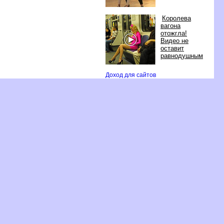
Королева
агона
отожгла!
идео не
оставит
равнодушным
Доход для сайто