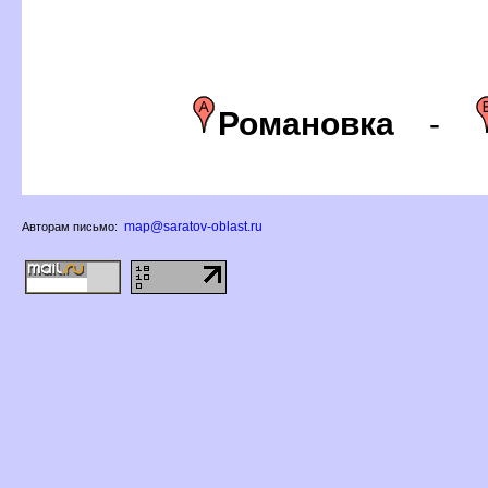
Романовка
-
map@saratov-oblast.ru
Авторам письмо: