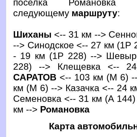
поселка Романовка 
следующему
маршруту
:
Шиханы
<-- 31 км --> Сенно
--> Синодское <-- 27 км (1Р 
- 19 км (1Р 228) --> Шевыр
228) --> Клещевка <-- 24
САРАТО
<-- 103 км (М 6) -
км (М 6) --> Казачка <-- 24 
Семеновка <-- 31 км (А 144)
км -->
Романовка
Карта автомобиль