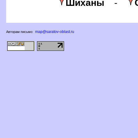
Шиханы
-
map@saratov-oblast.ru
Авторам письмо: