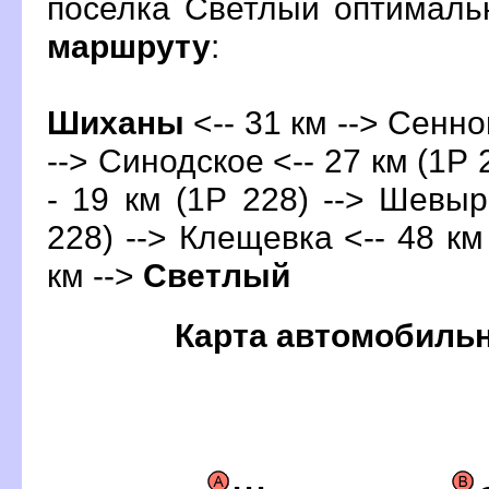
поселка Светлый оптималь
маршруту
:
Шиханы
<-- 31 км --> Сенно
--> Синодское <-- 27 км (1Р 
- 19 км (1Р 228) --> Шевыр
228) --> Клещевка <-- 48 км
км -->
Светлый
Карта автомобиль