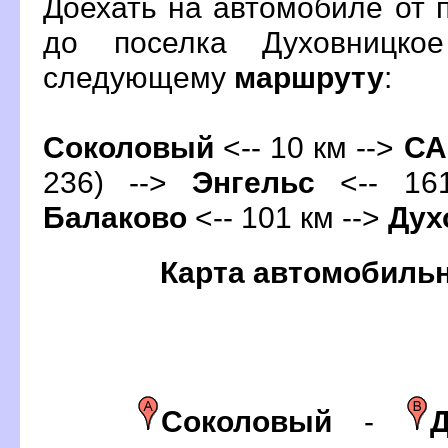
Доехать на автомобиле от 
до поселка Духовницко
следующему
маршруту
:
Соколовый
<-- 10 км -->
С
236) -->
Энгельс
<-- 161
Балаково
<-- 101 км -->
Дух
Карта автомобиль
Соколовый
-
Д