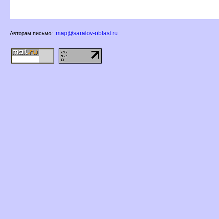
map@saratov-oblast.ru
Авторам письмо: