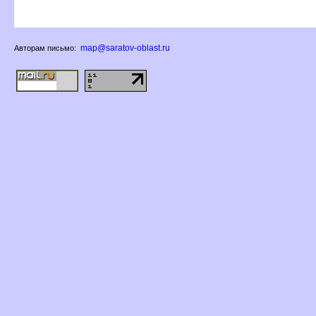
map@saratov-oblast.ru
Авторам письмо: