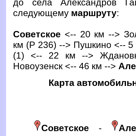
до села Александров Га
следующему
маршруту
:
Советское
<-- 20 км --> Зо
км (Р 236) --> Пушкино <-- 5
(1) <-- 22 км --> Жданов
Новоузенск <-- 46 км -->
Але
Карта автомобиль
Советское
-
Але