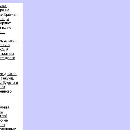
ытая
ра на
е Крыма:
 люди
оряют,
а их не
...
ик длится
олько
нд, а
ться вы
те долго
ик длится
 секунд,
вы будете
 от
енного
олева
на
гла!
о не
вит
нодушным