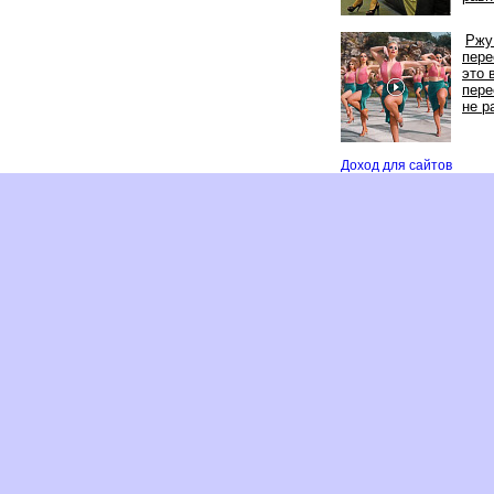
Ржу
пере
это 
пер
не р
Доход для сайто