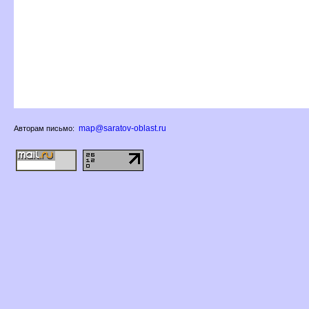
map@saratov-oblast.ru
Авторам письмо: