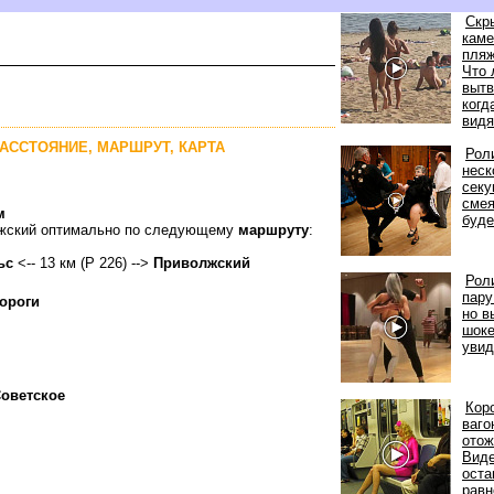
Скр
каме
пляж
Что
ытв
когд
идят
РАССТОЯНИЕ, МАРШРУТ, КАРТА
Рол
неск
секу
смея
м
уде
олжский оптимально по следующему
маршруту
:
ьс
<-- 13 км (Р 226) -->
Приволжский
Рол
пару
ороги
но 
шоке
увид
оветское
Кор
аго
отож
иде
оста
рав