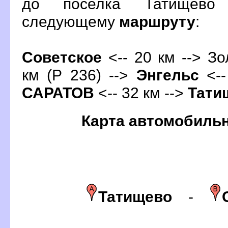
до поселка Татищево
следующему
маршруту
:
Советское
<-- 20 км --> Зо
км (Р 236) -->
Энгельс
<--
САРАТО
<-- 32 км -->
Тати
Карта автомобиль
Татищево
-