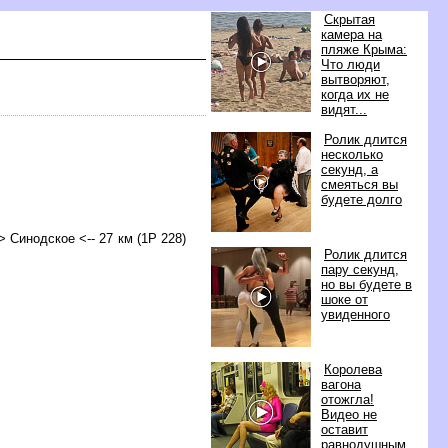
Скрытая
камера на
пляже Крыма:
Что люди
ытворяют,
когда их не
идят...
Ролик длится
несколько
секунд, а
смеяться вы
удете долго
-> Синодское <-- 27 км (1Р 228)
Ролик длится
пару секунд,
но вы будете
шоке от
увиденного
Королева
агона
отожгла!
идео не
оставит
равнодушным