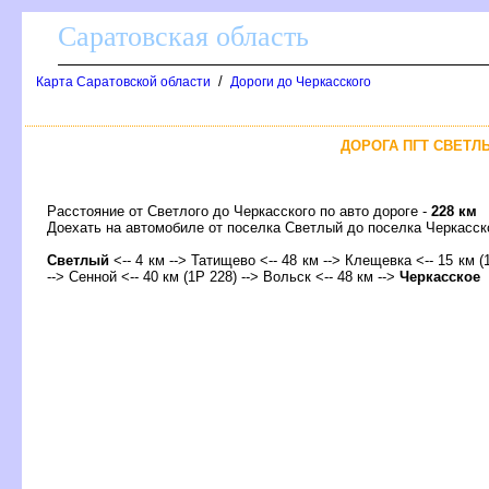
Саратовская область
/
Карта Саратовской области
Дороги до Черкасского
ДОРОГА ПГТ СВЕТЛЫ
Расстояние от Светлого до Черкасского по авто дороге -
228 км
Доехать на автомобиле от поселка Светлый до поселка Черкас
Светлый
<-- 4 км --> Татищево <-- 48 км --> Клещевка <-- 15 км (
--> Сенной <-- 40 км (1Р 228) -->
ольск
<-- 48 км -->
Черкасское