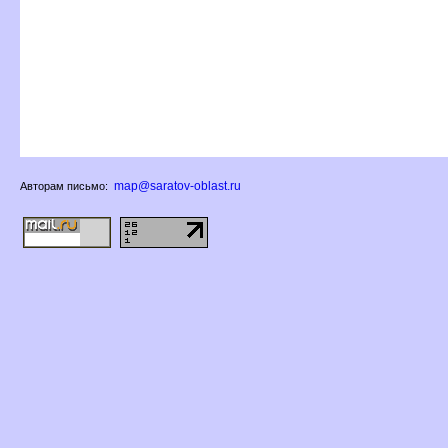
map@saratov-oblast.ru
Авторам письмо: