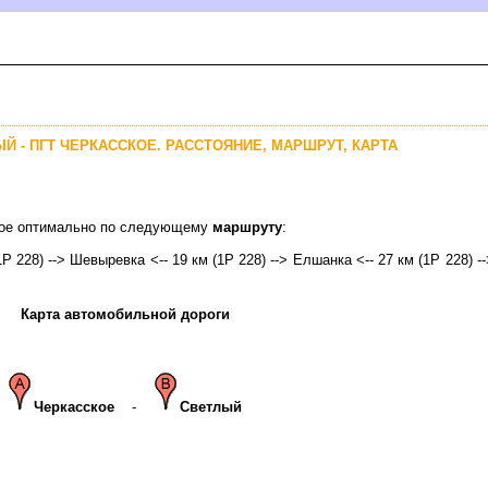
Й - ПГТ ЧЕРКАССКОЕ. РАССТОЯНИЕ, МАРШРУТ, КАРТА
ское оптимально по следующему
маршруту
:
1Р 228) --> Шевыревка <-- 19 км (1Р 228) --> Елшанка <-- 27 км (1Р 228) -
Карта автомобильной дороги
Черкасское
-
Светлый