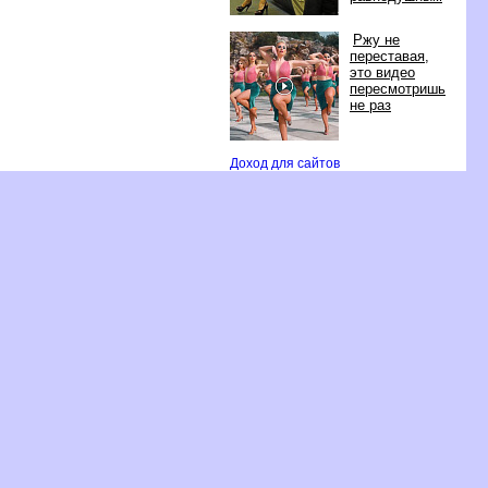
Ржу не
переставая,
это видео
пересмотришь
не раз
Доход для сайто