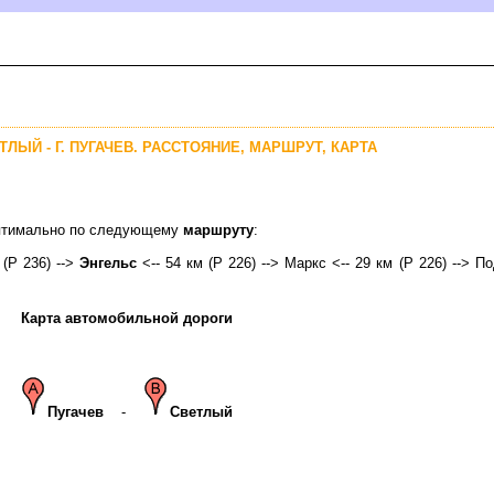
ТЛЫЙ - Г. ПУГАЧЕВ. РАССТОЯНИЕ, МАРШРУТ, КАРТА
 оптимально по следующему
маршруту
:
 (Р 236) -->
Энгельс
<-- 54 км (Р 226) --> Маркс <-- 29 км (Р 226) --> По
Карта автомобильной дороги
Пугаче
-
Светлый