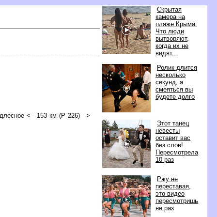
Скрытая
камера на
пляже Крыма:
Что люди
ытворяют,
когда их не
идят...
Ролик длится
несколько
секунд, а
смеяться вы
удете долго
длесное <-- 153 км (Р 226) -->
Этот танец
невесты
оставит вас
ез слов!
Пересмотрела
10 раз
Ржу не
переставая,
это видео
пересмотришь
не раз