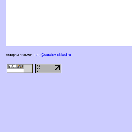
map@saratov-oblast.ru
Авторам письмо: