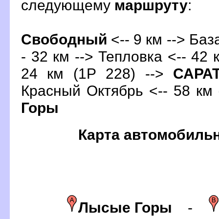
следующему
маршруту
:
Свободный
<-- 9 км --> Ба
- 32 км --> Тепловка <-- 42 
24 км (1Р 228) -->
САР
Красный Октябрь <-- 58 км 
Горы
Карта автомобиль
Лысые Горы
-