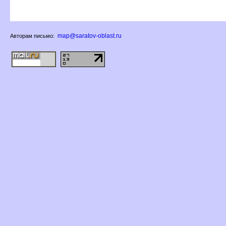
map@saratov-oblast.ru
Авторам письмо: