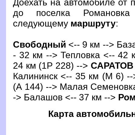
Доехать на автомобиле от 
до поселка Романовка
следующему
маршруту
:
Свободный
<-- 9 км --> Ба
- 32 км --> Тепловка <-- 42 
24 км (1Р 228) -->
САРАТО
Калининск <-- 35 км (М 6) --
(А 144) --> Малая Семеновка 
->
Балашо
<-- 37 км -->
Ром
Карта автомобиль