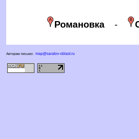
Романовка
-
map@saratov-oblast.ru
Авторам письмо: