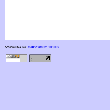
map@saratov-oblast.ru
Авторам письмо: