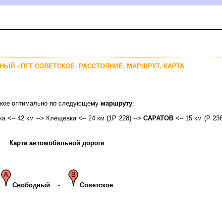
НЫЙ - ПГТ СОВЕТСКОЕ. РАССТОЯНИЕ, МАРШРУТ, КАРТА
тское оптимально по следующему
маршруту
:
а <-- 42 км --> Клещевка <-- 24 км (1Р 228) -->
САРАТО
<-- 15 км (Р 236
Карта автомобильной дороги
Свободный
-
Советское