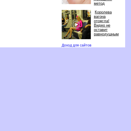
метод
Королева
агона
отожгла!
идео не
оставит
равнодушным
Доход для сайто