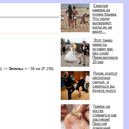
Скрытая
камера на
пляже Крыма:
Что люди
ытворяют,
когда их не
идят...
Этот танец
невесты
оставит вас
ез слов!
Пересмотрела
10 раз
) -->
Энгельс
<-- 58 км (Р 236)
Ролик длится
несколько
секунд, а
смеяться вы
удете долго
Грибок на
ногтях
стирается как
ластиком!
Простой
домашний