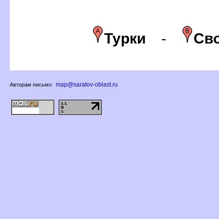
Турки
-
Св
map@saratov-oblast.ru
Авторам письмо: