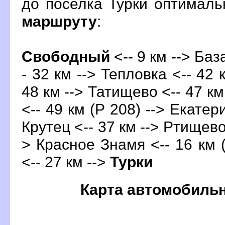
до поселка Турки оптимал
маршруту
:
Свободный
<-- 9 км --> Ба
- 32 км --> Тепловка <-- 42 
48 км --> Татищево <-- 47 км
<-- 49 км (Р 208) --> Екатер
Крутец <-- 37 км --> Ртищево 
> Красное Знамя <-- 16 км (
<-- 27 км -->
Турки
Карта автомобиль