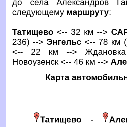
до села Александров Га
следующему
маршруту
:
Татищево
<-- 32 км -->
СА
236) -->
Энгельс
<-- 78 км (
<-- 22 км --> Ждановка
Новоузенск <-- 46 км -->
Але
Карта автомобиль
Татищево
-
Але