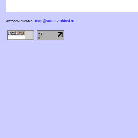
map@saratov-oblast.ru
Авторам письмо: