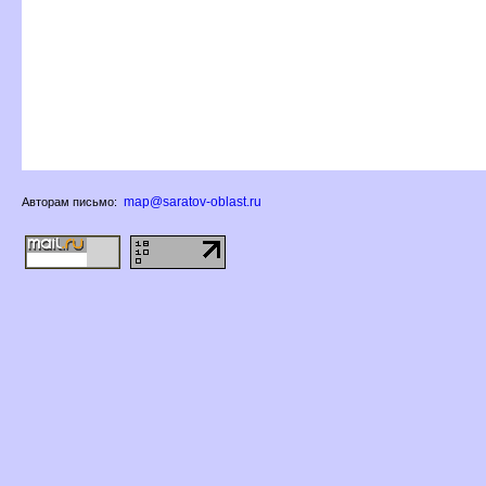
map@saratov-oblast.ru
Авторам письмо: