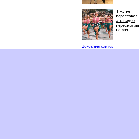
Ржу не
переставая,
это видео
пересмотри
не раз
Доход для сайто