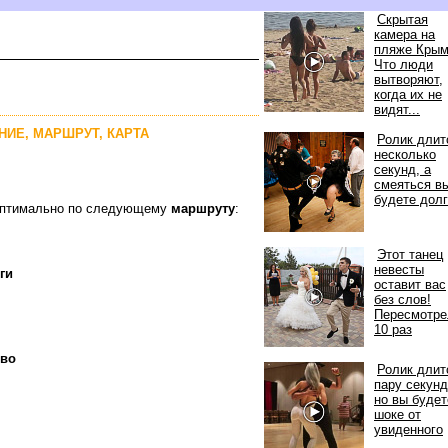
Скрытая
камера на
пляже Крым
Что люди
ытворяют,
когда их не
идят...
ЯНИЕ, МАРШРУТ, КАРТА
Ролик длит
несколько
секунд, а
смеяться в
удете долг
 оптимально по следующему
маршруту
:
Этот танец
невесты
ги
оставит вас
ез слов!
Пересмотре
10 раз
ево
Ролик длит
пару секунд
но вы буд
шоке от
увиденного