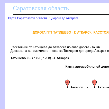
Саратовская область
/
Карта Саратовской области
Дороги до Аткарска
ДОРОГА ПГТ ТАТИЩЕВО - Г. АТКАРСК. РАССТО
Расстояние от Татищева до Аткарска по авто дороге -
47 км
Доехать на автомобиле от поселка Татищево до города Аткарск
Татищево
<-- 47 км (Р 208) -->
Аткарск
Карта автомобильной доро
Аткарск
-
Татищ