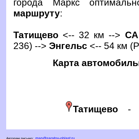
орода Маркс оптимальн
маршруту
:
Татищево
<-- 32 км -->
С
236) -->
Энгельс
<-- 54 км (Р
Карта автомобиль
Татищево
map@saratov-oblast.ru
Авторам письмо: