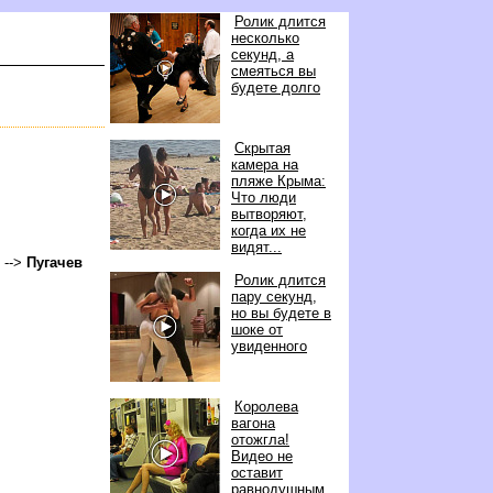
Ролик длится
несколько
секунд, а
смеяться вы
удете долго
Скрытая
камера на
пляже Крыма:
Что люди
ытворяют,
когда их не
идят...
 -->
Пугаче
Ролик длится
пару секунд,
но вы будете
шоке от
увиденного
Королева
агона
отожгла!
идео не
оставит
равнодушным