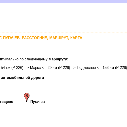
Г. ПУГАЧЕВ. РАССТОЯНИЕ, МАРШРУТ, КАРТА
в оптимально по следующему
маршруту
:
 54 км (Р 226) --> Маркс <-- 29 км (Р 226) --> Подлесное <-- 153 км (Р 226)
 автомобильной дороги
тищево
-
Пугаче