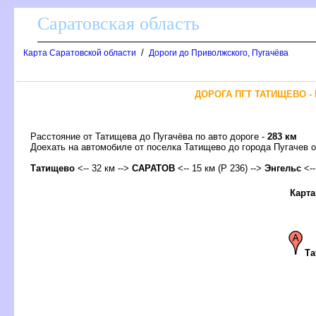
Саратовская область
/
Карта Саратовской области
Дороги до Приволжского, Пугачёва
ДОРОГА ПГТ ТАТИЩЕВО - 
Расстояние от Татищева до Пугачёва по авто дороге -
283 км
Доехать на автомобиле от поселка Татищево до города Пугаче
Татищево
<-- 32 км -->
САРАТО
<-- 15 км (Р 236) -->
Энгельс
<--
Карта
Та