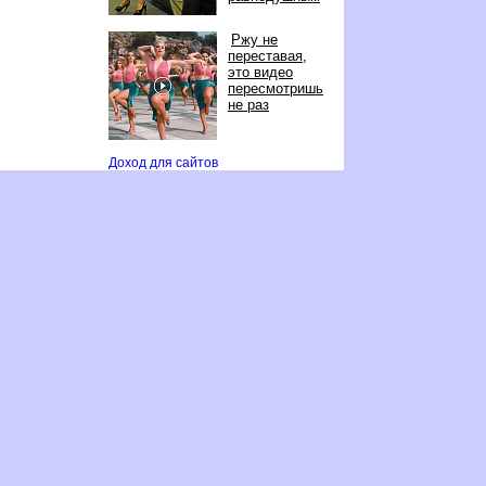
Ржу не
переставая,
это видео
пересмотришь
не раз
Доход для сайто