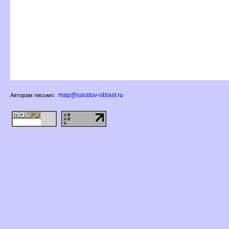
map@saratov-oblast.ru
Авторам письмо: