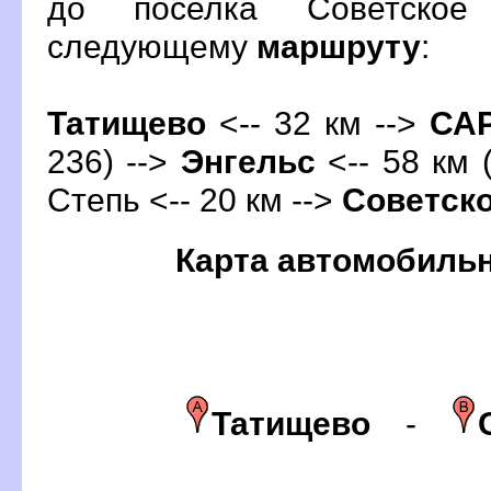
до поселка Советское
следующему
маршруту
:
Татищево
<-- 32 км -->
СА
236) -->
Энгельс
<-- 58 км 
Степь <-- 20 км -->
Советск
Карта автомобиль
Татищево
-