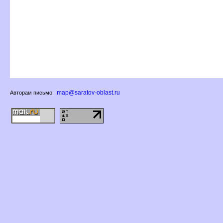
map@saratov-oblast.ru
Авторам письмо: