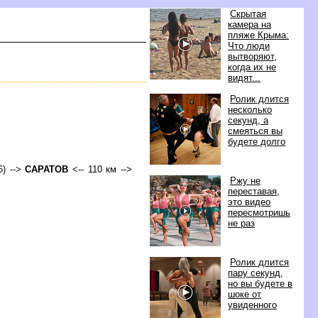
Скрытая
камера на
пляже Крыма:
Что люди
ытворяют,
когда их не
идят...
Ролик длится
несколько
секунд, а
смеяться вы
удете долго
6) -->
САРАТО
<-- 110 км -->
Ржу не
переставая,
это видео
пересмотришь
не раз
Ролик длится
пару секунд,
но вы будете
шоке от
увиденного