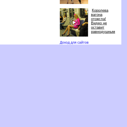
Королева
агона
отожгла!
идео не
оставит
равнодушным
Доход для сайто