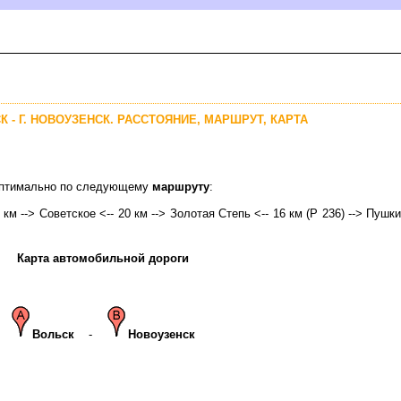
К - Г. НОВОУЗЕНСК. РАССТОЯНИЕ, МАРШРУТ, КАРТА
 оптимально по следующему
маршруту
:
 км --> Советское <-- 20 км --> Золотая Степь <-- 16 км (Р 236) --> Пушкин
Карта автомобильной дороги
ольск
-
Новоузенск