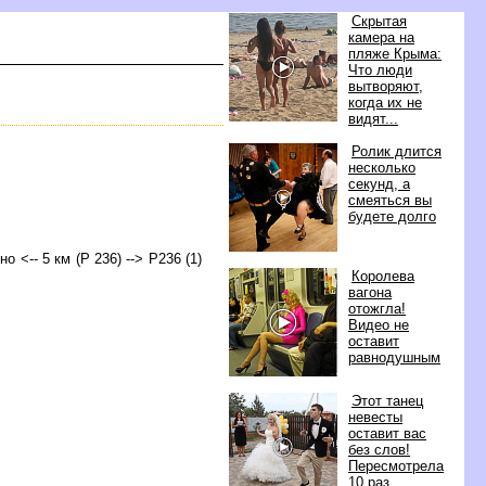
Скрытая
камера на
пляже Крыма:
Что люди
ытворяют,
когда их не
идят...
Ролик длится
несколько
секунд, а
смеяться вы
удете долго
о <-- 5 км (Р 236) --> Р236 (1)
Королева
агона
отожгла!
идео не
оставит
равнодушным
Этот танец
невесты
оставит вас
ез слов!
Пересмотрела
10 раз