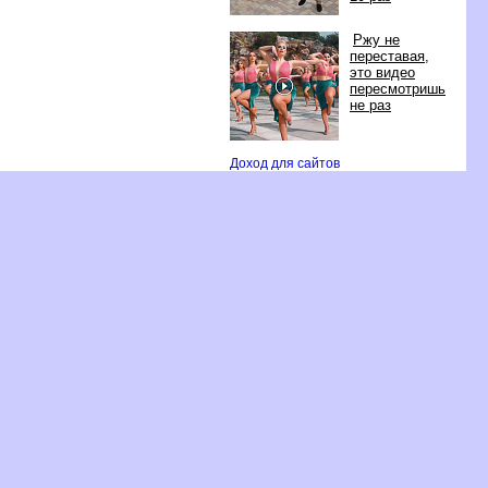
Ржу не
переставая,
это видео
пересмотришь
не раз
Доход для сайто