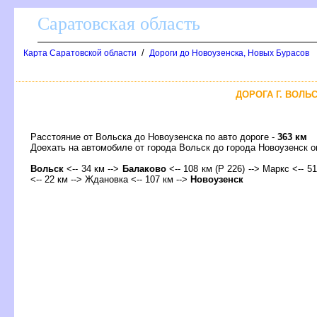
Саратовская область
/
Карта Саратовской области
Дороги до Новоузенска, Новых Бурасо
ДОРОГА Г. ВОЛЬС
Расстояние от Вольска до Новоузенска по авто дороге -
363 км
Доехать на автомобиле от города Вольск до города Новоузенск
ольск
<-- 34 км -->
Балаково
<-- 108 км (Р 226) --> Маркс <-- 51
<-- 22 км --> Ждановка <-- 107 км -->
Новоузенск