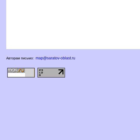
map@saratov-oblast.ru
Авторам письмо: