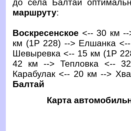
до села Балтай оптималь
маршруту
:
оскресенское
<-- 30 км -
км (1Р 228) --> Елшанка <--
Шевыревка <-- 15 км (1Р 228
42 км --> Тепловка <-- 3
Карабулак <-- 20 км --> Хва
Балтай
Карта автомобиль