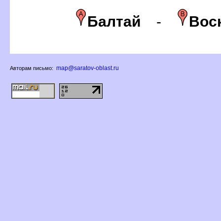
Балтай
-
оск
map@saratov-oblast.ru
Авторам письмо: