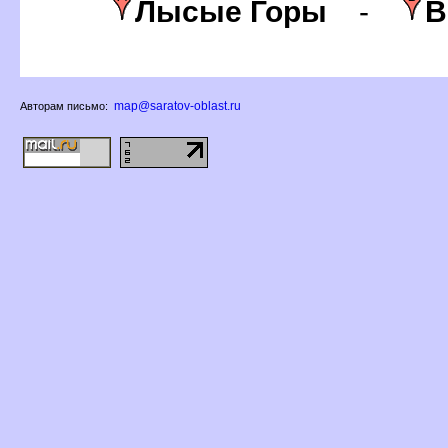
Лысые Горы
-
о
map@saratov-oblast.ru
Авторам письмо: