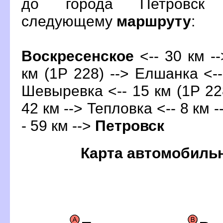
до города Петровск 
следующему
маршруту
:
оскресенское
<-- 30 км -
км (1Р 228) --> Елшанка <--
Шевыревка <-- 15 км (1Р 22
42 км --> Тепловка <-- 8 км 
- 59 км -->
Петровск
Карта автомобиль