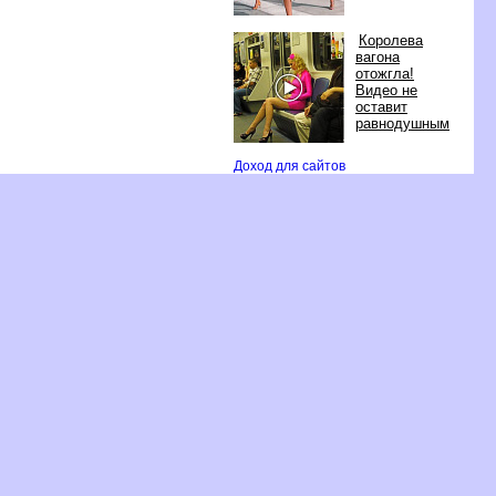
Королева
агона
отожгла!
идео не
оставит
равнодушным
Доход для сайто