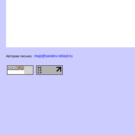
map@saratov-oblast.ru
Авторам письмо: