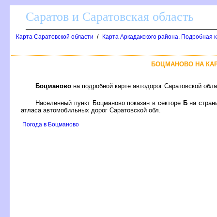
Саратов и Саратовская область
/
Карта Саратовской области
Карта Аркадакского района. Подробная к
БОЦМАНОВО НА КА
Боцманово
на подробной карте автодорог Саратовской обл
Населенный пункт Боцманово показан в секторе
Б
на стран
атласа автомобильных дорог Саратовской обл.
Погода в Боцманово