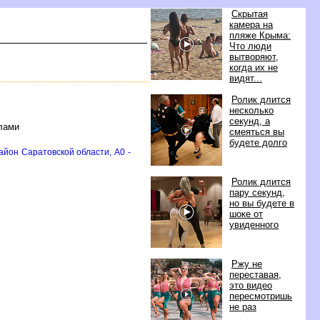
Скрытая
камера на
пляже Крыма:
Что люди
ытворяют,
когда их не
идят...
Ролик длится
несколько
секунд, а
ёлами
смеяться вы
удете долго
айон Саратовской области, A0 -
Ролик длится
пару секунд,
но вы будете
шоке от
увиденного
Ржу не
переставая,
это видео
пересмотришь
не раз