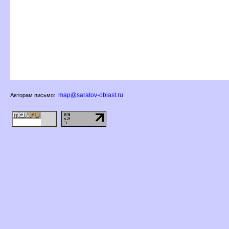
map@saratov-oblast.ru
Авторам письмо: