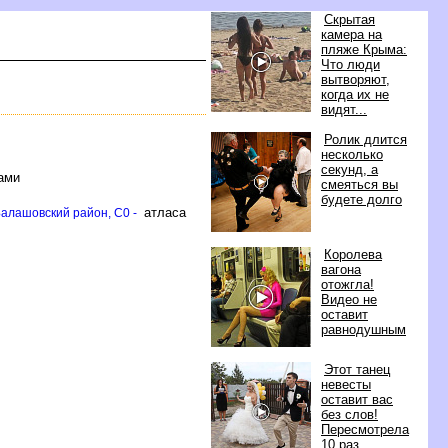
Скрытая
камера на
пляже Крыма:
Что люди
ытворяют,
когда их не
идят...
Ролик длится
несколько
секунд, а
ами
смеяться вы
удете долго
атласа
алашовский район, C0 -
Королева
агона
отожгла!
идео не
оставит
равнодушным
Этот танец
невесты
оставит вас
ез слов!
Пересмотрела
10 раз