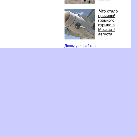
Что стало
причиной
ромкого
зрыва
Москве 7
августа
Доход для сайто