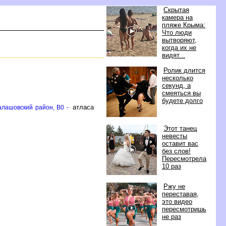
Скрытая
камера на
пляже Крыма:
Что люди
ытворяют,
когда их не
идят...
Ролик длится
несколько
секунд, а
смеяться вы
удете долго
атласа
алашовский район, B0 -
Этот танец
невесты
оставит вас
ез слов!
Пересмотрела
10 раз
Ржу не
переставая,
это видео
пересмотришь
не раз