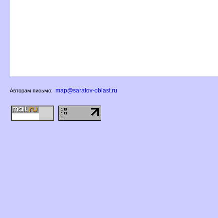
map@saratov-oblast.ru
Авторам письмо: