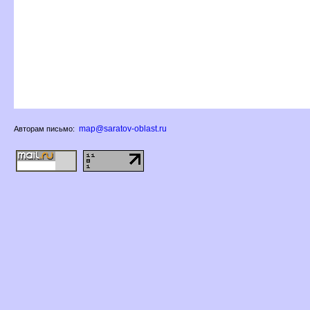
map@saratov-oblast.ru
Авторам письмо: