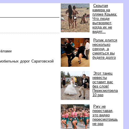
Скрытая
камера на
пляже Крыма:
Что люди
ытворяют,
когда их не
идят...
Ролик длится
несколько
секунд, а
сёлами
смеяться вы
удете долго
мобильных дорог Саратовской
Этот танец
невесты
оставит вас
ез слов!
Пересмотрела
10 раз
Ржу не
переставая,
это видео
пересмотришь
не раз