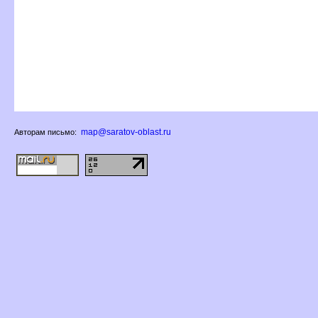
map@saratov-oblast.ru
Авторам письмо: