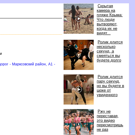
Скрытая
камера на
пляже Крыма:
Что люди
ытворяют,
когда их не
идят...
Ролик длится
несколько
секунд, а
и
смеяться вы
удете долго
орог - Марксовский район, A1 -
Ролик длится
пару секунд,
но вы будете
шоке от
увиденного
Ржу не
переставая,
это видео
пересмотришь
не раз