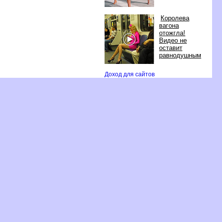
Королева
агона
отожгла!
идео не
оставит
равнодушным
Доход для сайто