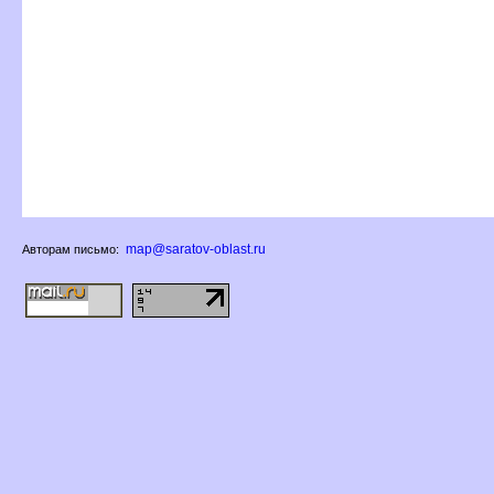
map@saratov-oblast.ru
Авторам письмо: