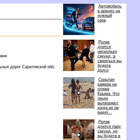
Автомобиль
аренду на
нужный
срок
Ролик
длится
несколько
лами
секунд, а
смеяться вы
удете
ных дорог Саратовской обл.
долго
Скрытая
камера на
пляже
Крыма: Что
люди
ытворяют,
когда их не
идят...
Ролик
длится пару
секунд, но
ы будете