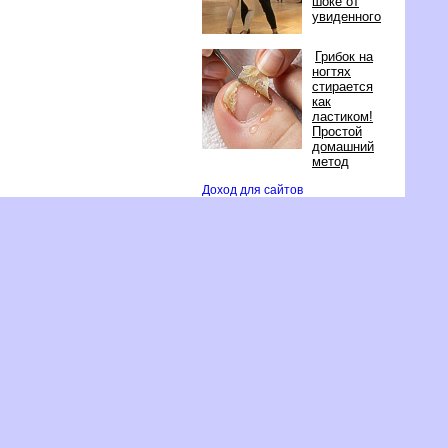
шоке от
увиденного
Грибок на
ногтях
стирается
как
ластиком!
Простой
домашний
метод
Доход для сайто