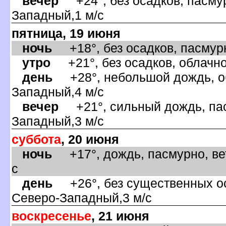
ечер
+24°, без осадков, пасмур
Западный,1 м/с
пятница, 19 июня
ночь
+18°, без осадков, пасмурн
утро
+21°, без осадков, облачно
день
+28°, небольшой дождь, об
Западный,4 м/с
ечер
+21°, сильный дождь, пас
Западный,3 м/с
суббота
, 20 июня
ночь
+17°, дождь, пасмурно, вет
с
день
+26°, без существенных оса
Северо-Западный,3 м/с
оскресенье
, 21 июня