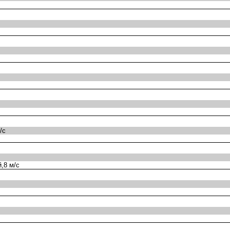
/с
,8 м/с