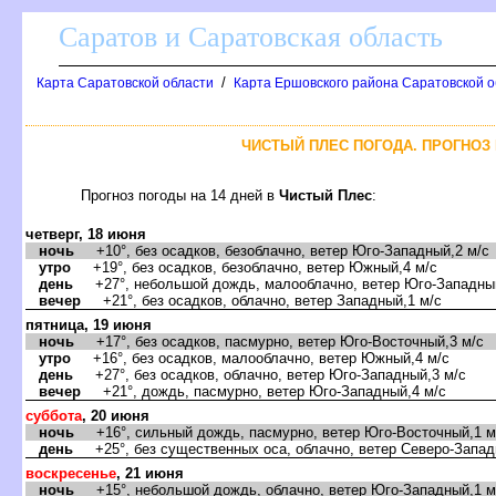
Саратов и Саратовская область
/
Карта Саратовской области
Карта Ершовского района Саратовской о
ЧИСТЫЙ ПЛЕС ПОГОДА. ПРОГНОЗ 
Прогноз погоды на 14 дней
Чистый Плес
:
четверг, 18 июня
ночь
+10°, без осадков, безоблачно, ветер Юго-Западный,2 м/с
утро
+19°, без осадков, безоблачно, ветер Южный,4 м/с
день
+27°, небольшой дождь, малооблачно, ветер Юго-Западный
ечер
+21°, без осадков, облачно, ветер Западный,1 м/с
пятница, 19 июня
ночь
+17°, без осадков, пасмурно, ветер Юго-Восточный,3 м/с
утро
+16°, без осадков, малооблачно, ветер Южный,4 м/с
день
+27°, без осадков, облачно, ветер Юго-Западный,3 м/с
ечер
+21°, дождь, пасмурно, ветер Юго-Западный,4 м/с
суббота
, 20 июня
ночь
+16°, сильный дождь, пасмурно, ветер Юго-Восточный,1 м
день
+25°, без существенных оса, облачно, ветер Северо-Запад
оскресенье
, 21 июня
ночь
+15°, небольшой дождь, облачно, ветер Юго-Западный,1 м