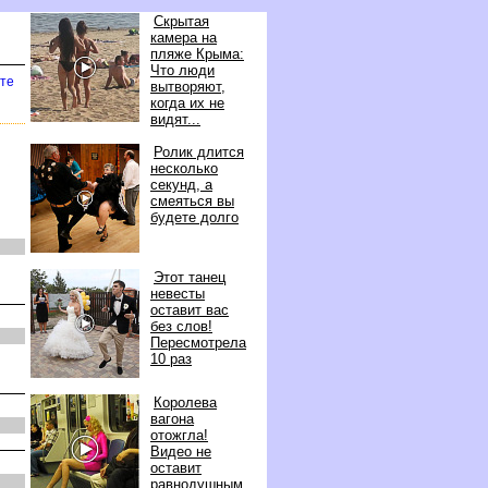
Скрытая
камера на
пляже Крыма:
Что люди
рте
ытворяют,
когда их не
идят...
Ролик длится
несколько
секунд, а
смеяться вы
удете долго
Этот танец
невесты
оставит вас
ез слов!
Пересмотрела
10 раз
Королева
агона
отожгла!
идео не
оставит
равнодушным