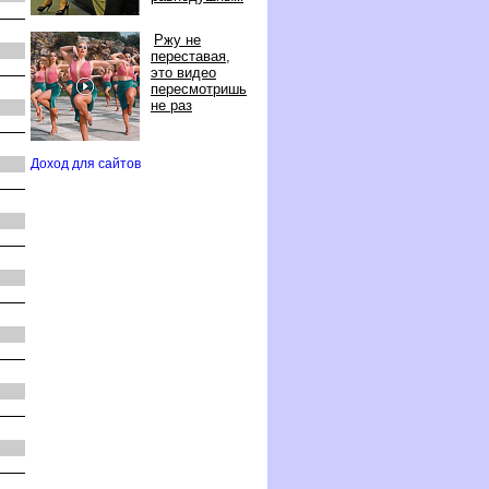
Ржу не
переставая,
это видео
пересмотришь
не раз
Доход для сайто