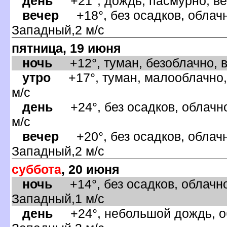
день
+21°, дождь, пасмурно, ве
ечер
+18°, без осадков, облачн
Западный,2 м/с
пятница, 19 июня
ночь
+12°, туман, безоблачно, 
утро
+17°, туман, малооблачно,
м/с
день
+24°, без осадков, облачно
м/с
ечер
+20°, без осадков, облачн
Западный,2 м/с
суббота
, 20 июня
ночь
+14°, без осадков, облачно
Западный,1 м/с
день
+24°, небольшой дождь, об