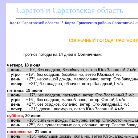
Саратов и Саратовская область
/
Карта Саратовской области
Карта Ершовского района Саратовской о
СОЛНЕЧНЫЙ ПОГОДА. ПРОГНОЗ 
Прогноз погоды на 14 дней
Солнечный
:
четверг, 18 июня
ночь
+10°, без осадков, безоблачно, ветер Юго-Западный,2 м/с
утро
+19°, без осадков, безоблачно, ветер Южный,4 м/с
день
+27°, небольшой дождь, малооблачно, ветер Юго-Западный
ечер
+21°, без осадков, облачно, ветер Западный,1 м/с
пятница, 19 июня
ночь
+17°, без осадков, пасмурно, ветер Юго-Восточный,3 м/с
утро
+16°, без осадков, малооблачно, ветер Южный,4 м/с
день
+27°, без осадков, облачно, ветер Юго-Западный,3 м/с
ечер
+21°, дождь, пасмурно, ветер Юго-Западный,4 м/с
суббота
, 20 июня
ночь
+16°, сильный дождь, пасмурно, ветер Юго-Восточный,1 м
день
+25°, без существенных оса, облачно, ветер Северо-Запад
оскресенье
, 21 июня
ночь
+15°, небольшой дождь, облачно, ветер Юго-Западный,1 м