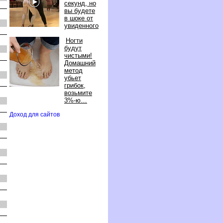
секунд, но
ы будете
шоке от
увиденного
Ногти
удут
чистыми!
Домашний
метод
убьет
рибок,
озьмите
3%-ю
Доход для сайто