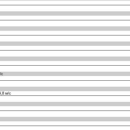
/с
,8 м/с