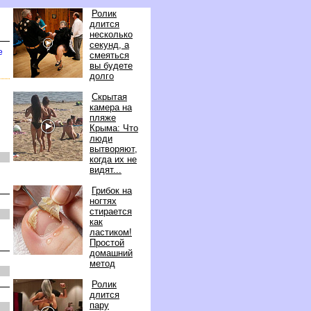
Ролик
длится
несколько
секунд, а
е
смеяться
ы будете
долго
Скрытая
камера на
пляже
Крыма: Что
люди
ытворяют,
когда их не
идят...
Грибок на
ногтях
стирается
как
ластиком!
Простой
домашний
метод
Ролик
длится
пару