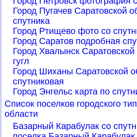
Город Петровск фотография с
Город Пугачев Саратовской о
спутника
Город Ртищево фото со спутн
Город Саратов подробная спу
Город Хвалынск Саратовской 
угл
Город Шиханы Саратовской о
спутниковая
Город Энгельс карта по спут
Список поселков городского ти
области
Базарный Карабулак со спутн
поселка Базарный Карабулак